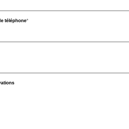
e téléphone
*
vations