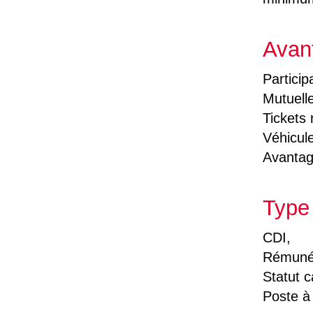
Avan
Particip
Mutuell
Tickets 
Véhicule
Avanta
Type 
CDI,
Rémunér
Statut c
Poste à