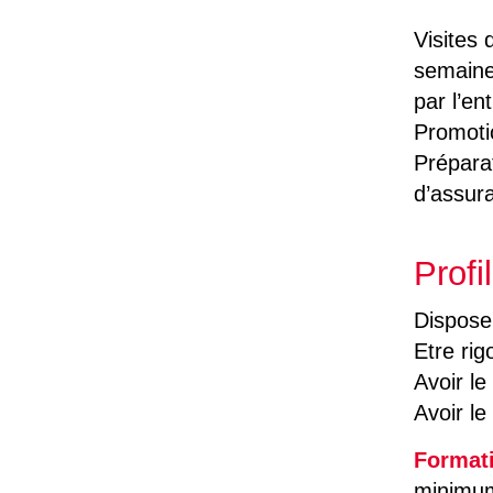
Visites 
semaine
par l’en
Promotio
Prépara
d’assur
Profil
Disposer
Etre rig
Avoir le
Avoir le
Formati
minimum