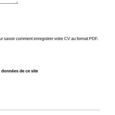
r savoir comment enregistrer votre CV au format PDF.
s données de ce site
raitement informatique destiné à la gestion des candidatures. Ces
els prestataires et sous-traitants et, le cas échéant, aux
ont collectées sur la base de votre consentement que vous pouvez
e personnel, vous disposez des droits suivants sur vos données :
droit à la limitation du traitement, droit à la portabilité. Vous pouvez