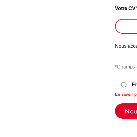
Votre CV
Nous acce
*Champs o
En
En savoir p
Les informat
Veuillez
informations
organismes o
laisser
retirer à to
ce
Conformémen
champ
droit d’accès