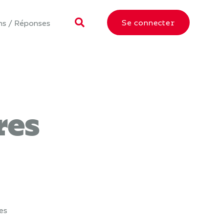
Se connecter
ns / Réponses
res
res