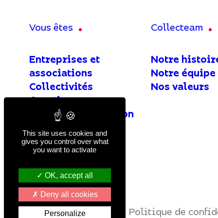
également dé
vide.
Pour exerce
Vous êtes
Collecteam
mail à
dpo@c
Sous réserve
Entreprises et
Notre histoir
associations
Notre équipe
Collectivités
Nos valeurs
Courtiers
Agents de la fonction
publique
This site uses cookies and
gives you control over what
you want to activate
OK, accept all
Deny all cookies
Mentions légales
Politique de confid
Personalize