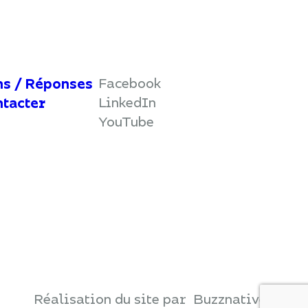
unication de vos données à caractère personnel après votre décès.
echâtaigne – BP 30064 - 45380 La Chapelle-Saint-Mesmin, ou par
e une réclamation auprès de la CNIL.
Facebook
ns / Réponses
LinkedIn
ntacter
YouTube
Réalisation du site par
Buzznative