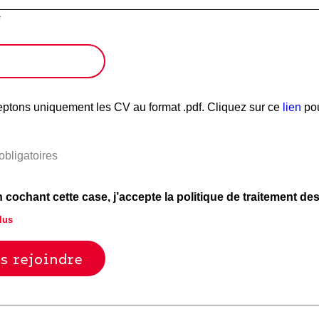
*
ptons uniquement les CV au format .pdf. Cliquez sur ce
lien
pou
bligatoires
 cochant cette case, j’accepte la politique de traitement de
lus
ions collectées par Collecteam directement auprès de vous font l’objet d’un t
 sont à destination exclusive des services habilités de Collecteam, ses éventu
fficiels et aux autorités administratives ou judiciaires. Ces informations s
ut moment et seront conservées 2 ans à compter du dernier contact.
t au Règlement (UE) 2016/679 relatif à la protection des données à caractèr
, droit de rectification,droit à l’effacement (droit à l’oubli), droit d’opposition, 