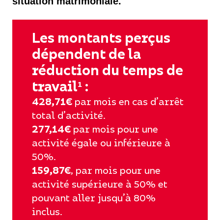
situation matrimoniale.
Les montants perçus
dépendent de la
réduction du temps de
travail¹ :
428,71€
par mois en cas d’arrêt
total d’activité.
277,14€
par mois pour une
activité égale ou inférieure à
50%.
159,87€
, par mois pour une
activité supérieure à 50% et
pouvant aller jusqu’à 80%
inclus.