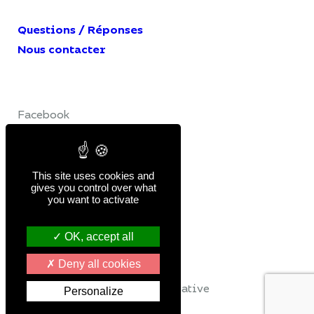
Questions / Réponses
Nous contacter
Facebook
LinkedIn
YouTube
This site uses cookies and
gives you control over what
you want to activate
Mentions légales
Politique de confidentialité
OK, accept all
© Collecteam 2026
Deny all cookies
Réalisation du site par
Buzznative
Personalize