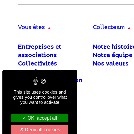
Vous êtes
Collecteam
Entreprises et
Notre histoir
associations
Notre équipe
Collectivités
Nos valeurs
Courtiers
Agents de la fonction
publique
This site uses cookies and
gives you control over what
you want to activate
OK, accept all
Deny all cookies