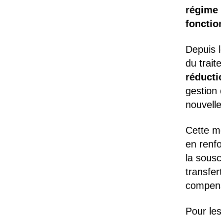
régime 
fonctio
Depuis 
du trai
réducti
gestion 
nouvelle
Cette me
en renfo
la sousc
transfe
compens
Pour les